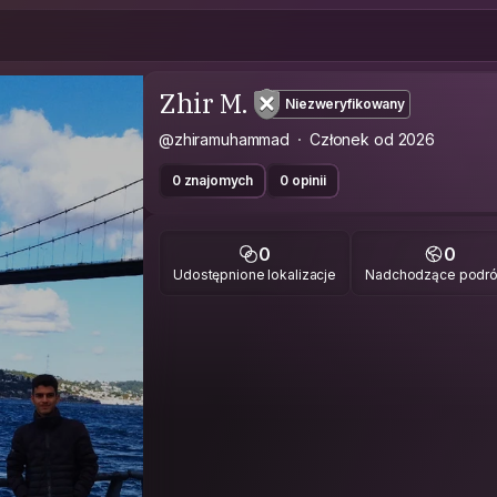
Zhir M.
Niezweryfikowany
@zhiramuhammad
Członek od 2026
0 znajomych
0 opinii
0
0
Udostępnione lokalizacje
Nadchodzące podr