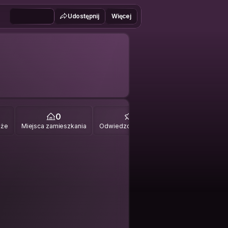
Udostępnij
Więcej
0
0
óże
Miejsca zamieszkania
Odwiedzone miejsca