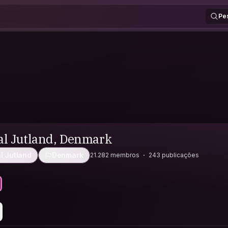
Pe
al Jutland, Denmark
l Jutland
Denmark
21.282 membros
243 publicações