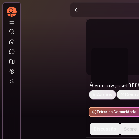
Aarhus, Centr
Aarhus
Centra
Entrar na Comunidade
Discussão
Sobre