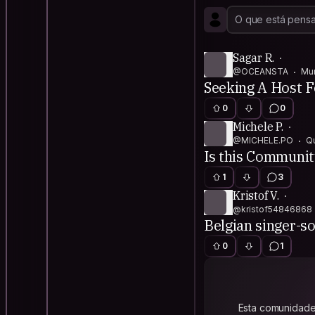
Sagar R.
@OCEANSTA
Mum
Seeking A Host F
0
0
Michele P.
@MICHELE.PO
Qu
Is this Community
1
3
Kristof V.
@kristof54846868
Belgian singer-so
0
1
Esta comunidade 