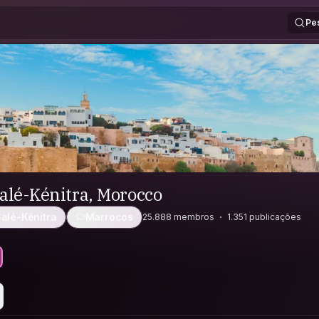
Pe
alé-Kénitra, Morocco
alé-Kénitra
Marrocos
25.888 membros
1.351 publicações