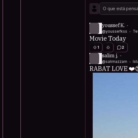
youssef K.
@youssefkss
Te
Movie Today
1
2
salim j.
@salimazzam
Is
RABAT LOVE ❤️