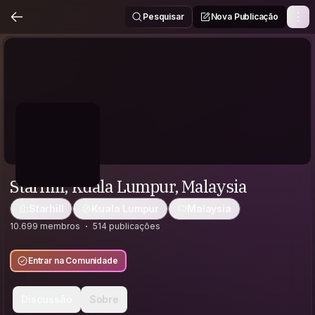
Pesquisar
Nova Publicação
Starhill, Kuala Lumpur, Malaysia
Starhill
Kuala Lumpur
Malaysia
10.699 membros
514 publicações
Entrar na Comunidade
Discussão
Sobre