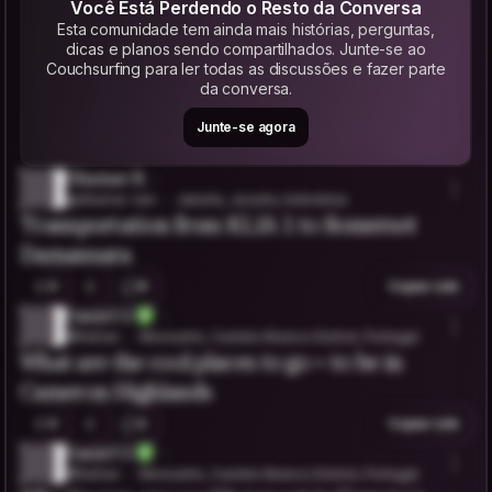
Você Está Perdendo o Resto da Conversa
Esta comunidade tem ainda mais histórias, perguntas,
dicas e planos sendo compartilhados. Junte-se ao
Couchsurfing para ler todas as discussões e fazer parte
da conversa.
Junte-se agora
Dhamar R.
@dhamar-rani
Jakarta, Jacarta, Indonésia
Transportation from KLIA 1 to Somerset
Damansara
0
9
Copiar Link
Daniel G.
@EeDan
Monsanto, Castelo Branco District, Portugal
What are the cool places to go + to be in
Cameron Highlands
0
2
Copiar Link
Daniel G.
@EeDan
Monsanto, Castelo Branco District, Portugal