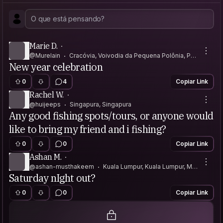
Marie D.
@Murelain
Cracóvia, Voivodia da Pequena Polônia, Pol
New year celebration
ônia
0
4
Copiar Link
Rachel W.
@huijeeps
Singapura, Singapura
Any good fishing spots/tours, or anyone would
like to bring my friend and i fishing?
0
0
Copiar Link
Ashan M.
@ashan-musthakeem
Kuala Lumpur, Kuala Lumpur, Mal
Saturday nIght out?
ásia
0
0
Copiar Link