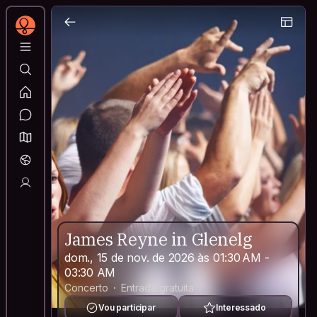
James Reyne in Glenelg
dom., 15 de nov. de 2026 às 01:30 AM -
03:30 AM
Concerto
Entrada gratuita
Vou participar
Interessado