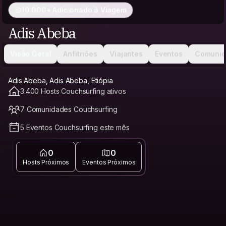
10.000+ Adicionado à Viagem
Adis Abeba
Visão Geral
Anfitriões
Viajantes
Eventos
Comunid
Adis Abeba, Adis Abeba, Etiópia
3.400 Hosts Couchsurfing ativos
7 Comunidades Couchsurfing
5 Eventos Couchsurfing este mês
0
0
Hosts Próximos
Eventos Próximos