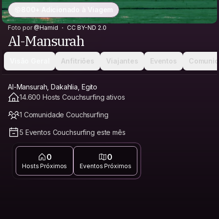
800+ Adicionado à Viagem
Foto por
@Hamid
CC BY-ND 2.0
Al-Mansurah
Visão Geral
Anfitriões
Viajantes
Eventos
Comunid
Al-Mansurah, Dakahlia, Egito
14.600 Hosts Couchsurfing ativos
1 Comunidade Couchsurfing
5 Eventos Couchsurfing este mês
0
0
Hosts Próximos
Eventos Próximos