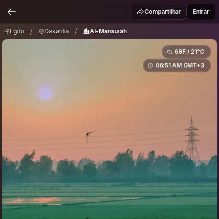
Egito
Dakahlia
Al-Mansurah
/
/
Compartilhar
Entrar
/
/
Egito
Dakahlia
Al-Mansurah
69F / 21°C
06:51 AM GMT+3