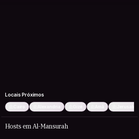
Locais Próximos
Cairo
Alexandria
Gizé
Amã
Jerusalé
Hosts em Al-Mansurah