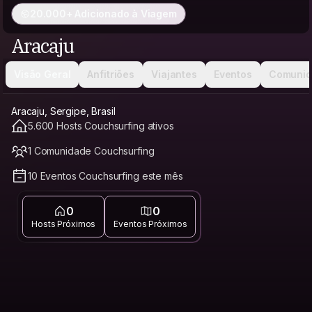
20.000+ Adicionado à Viagem
Aracaju
Visão Geral
Anfitriões
Viajantes
Eventos
Comunid
Aracaju, Sergipe, Brasil
5.600 Hosts Couchsurfing ativos
1 Comunidade Couchsurfing
10 Eventos Couchsurfing este mês
0
0
Hosts Próximos
Eventos Próximos