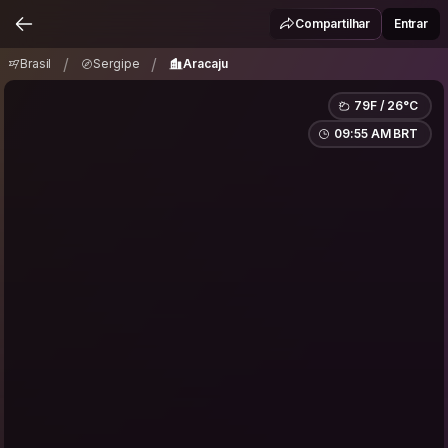
Brasil
Sergipe
Aracaju
/
/
Compartilhar
Entrar
/
/
Brasil
Sergipe
Aracaju
79F / 26°C
09:55 AM BRT