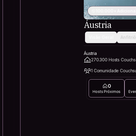
100.000+ Adiciona
Áustria
Visão Geral
Anfitri
Áustria
270.300 Hosts Couchsu
1 Comunidade Couchsu
0
Hosts Próximos
Eve