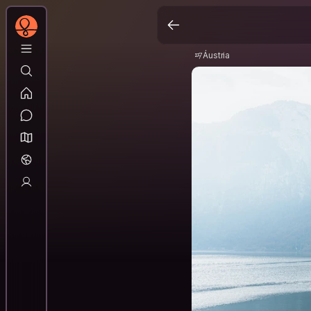
Áustria
Áustria