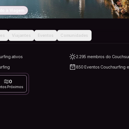
do à Viagem
ões
Viajantes
Eventos
Comunidades
rfing ativos
2.295 membros do Couchsurf
rfing
850 Eventos Couchsurfing 
0
ntos Próximos