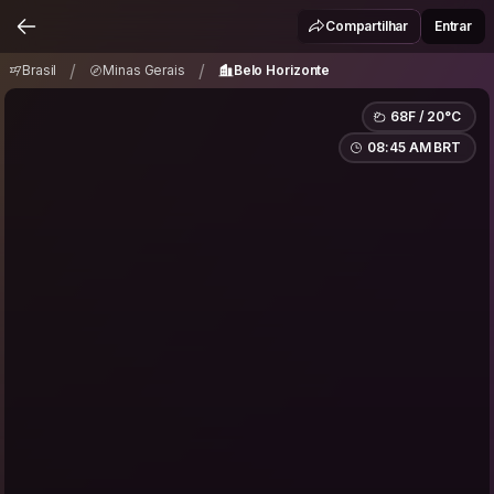
Brasil
Minas Gerais
Belo Horizonte
/
/
Compartilhar
Entrar
/
/
Brasil
Minas Gerais
Belo Horizonte
68F / 20°C
08:45 AM BRT