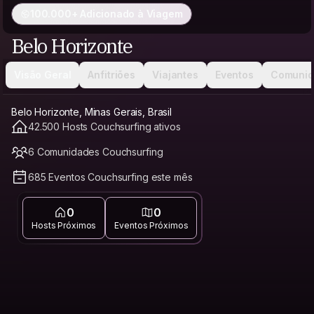
100.000+ Adicionado à Viagem
Belo Horizonte
Visão Geral
Anfitriões
Viajantes
Eventos
Comunid
Belo Horizonte, Minas Gerais, Brasil
42.500 Hosts Couchsurfing ativos
6 Comunidades Couchsurfing
685 Eventos Couchsurfing este mês
0
0
Hosts Próximos
Eventos Próximos