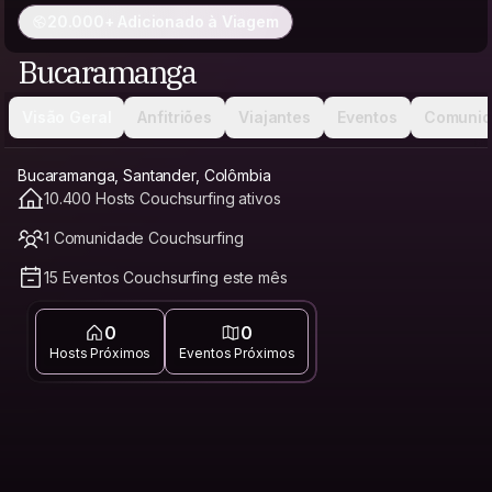
20.000+ Adicionado à Viagem
Bucaramanga
Visão Geral
Anfitriões
Viajantes
Eventos
Comunid
Bucaramanga, Santander, Colômbia
10.400 Hosts Couchsurfing ativos
1 Comunidade Couchsurfing
15 Eventos Couchsurfing este mês
0
0
Hosts Próximos
Eventos Próximos