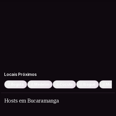
Locais Próximos
Bogotá
Medelim
Cúcuta
Ibaguê
Mont
Hosts em Bucaramanga