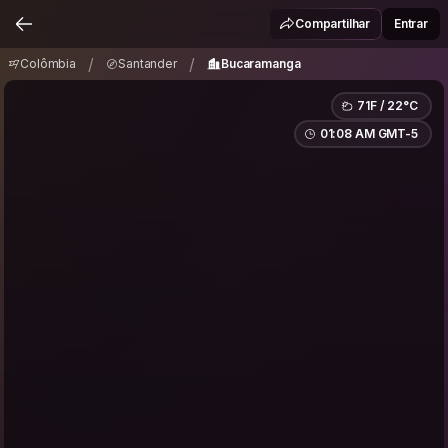
Colômbia
Santander
Bucaramanga
/
/
Compartilhar
Entrar
/
/
Colômbia
Santander
Bucaramanga
71F / 22°C
01:08 AM GMT-5