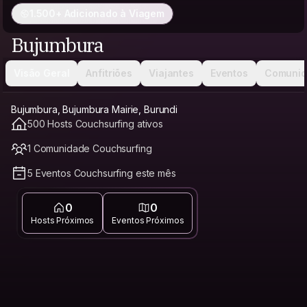
1.500+ Adicionado à Viagem
Bujumbura
Visão Geral
Anfitriões
Viajantes
Eventos
Comunid
Bujumbura, Bujumbura Mairie, Burundi
500 Hosts Couchsurfing ativos
1 Comunidade Couchsurfing
5 Eventos Couchsurfing este mês
0
0
Hosts Próximos
Eventos Próximos