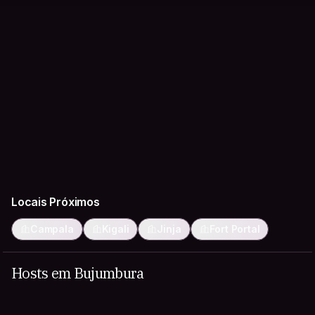
Locais Próximos
Campala
Kigali
Jinja
Fort Portal
Hosts em Bujumbura