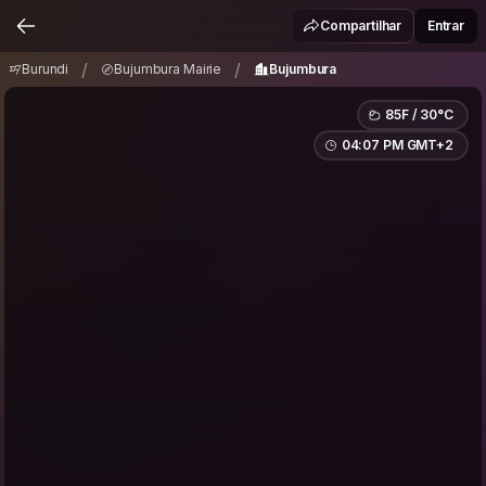
Burundi
Bujumbura Mairie
Bujumbura
/
/
Compartilhar
Entrar
/
/
Burundi
Bujumbura Mairie
Bujumbura
85F / 30°C
04:07 PM GMT+2