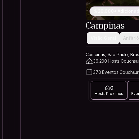
20.000+ Adicionad
Campinas
Visão Geral
Anfitri
Campinas, São Paulo, Brasi
36.200 Hosts Couchsur
370 Eventos Couchsur
0
Hosts Próximos
Eve