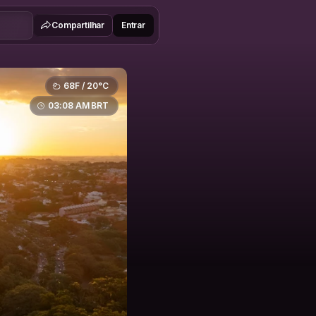
Compartilhar
Entrar
68F / 20°C
03:08 AM BRT