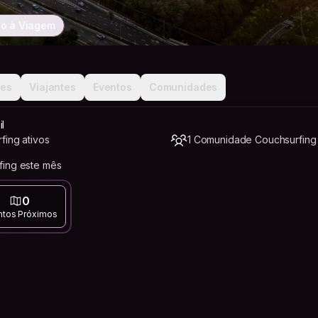
o à Viagem
ões
Viajantes
Eventos
Comunidades
l
fing ativos
1 Comunidade Couchsurfing
fing este mês
0
ntos Próximos