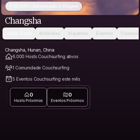
10.000+ Adicionado à Viagem
Changsha
Visão Geral
Anfitriões
Viajantes
Eventos
Comunid
Changsha, Hunan, China
6.000 Hosts Couchsurfing ativos
1 Comunidade Couchsurfing
5 Eventos Couchsurfing este mês
0
0
Hosts Próximos
Eventos Próximos