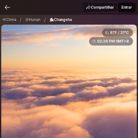
China
Hunan
Changsha
/
/
Compartilhar
Entrar
/
/
China
Hunan
Changsha
87F / 31°C
02:26 PM GMT+8