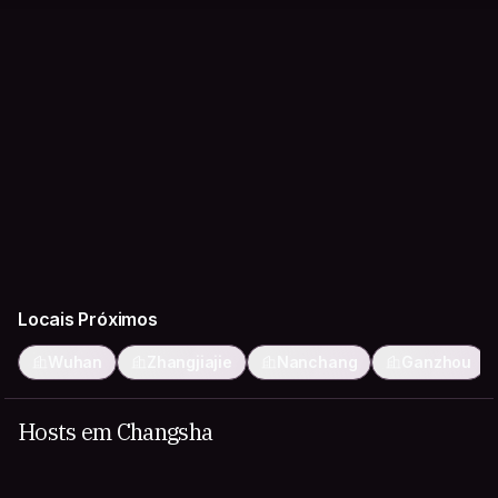
Locais Próximos
Wuhan
Zhangjiajie
Nanchang
Ganzhou
Hosts em Changsha