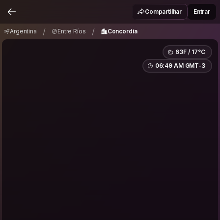
Argentina
Entre Ríos
Concordia
/
/
Compartilhar
Entrar
/
/
Argentina
Entre Ríos
Concordia
63F / 17°C
06:49 AM GMT-3