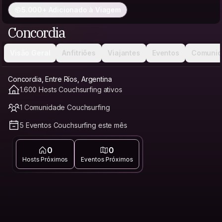
5.000+ Adicionado à Viagem
Concordia
Visão Geral
Anfitriões
Viajantes
Eventos
Comunid
Concordia, Entre Ríos, Argentina
1.600 Hosts Couchsurfing ativos
1 Comunidade Couchsurfing
5 Eventos Couchsurfing este mês
0
0
Hosts Próximos
Eventos Próximos