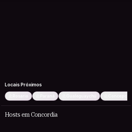
Locais Próximos
Rosario
Paraná
Gualeguaychú
Concepción
Hosts em Concordia