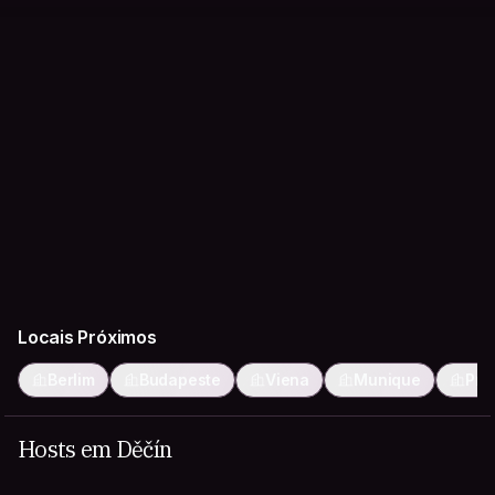
Locais Próximos
Berlim
Budapeste
Viena
Munique
Pra
Hosts em Děčín