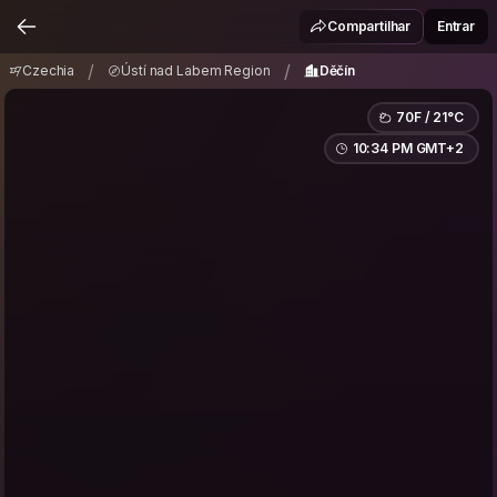
Czechia
Ústí nad Labem Region
Děčín
/
/
Compartilhar
Entrar
/
/
Czechia
Ústí nad Labem Region
Děčín
70F / 21°C
10:34 PM GMT+2