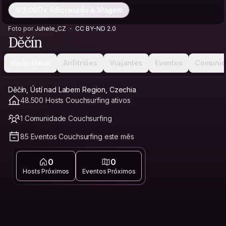
3.000+ Adicionado à Viagem
Foto por
Juhele_CZ
CC BY-ND 2.0
Děčín
Visão Geral
Anfitriões
Viajantes
Eventos
Comunid
Děčín, Ústí nad Labem Region, Czechia
48.500 Hosts Couchsurfing ativos
1 Comunidade Couchsurfing
85 Eventos Couchsurfing este mês
0
0
Hosts Próximos
Eventos Próximos