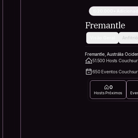
20.000+ Adicionad
Fremantle
Visão Geral
Anfitri
Fremantle, Austrália Ociden
51.500 Hosts Couchsurf
650 Eventos Couchsur
0
Hosts Próximos
Eve