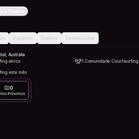
o à Viagem
ões
Viajantes
Eventos
Comunidades
tal, Austrália
ing ativos
1 Comunidade Couchsurfing
fing este mês
0
ntos Próximos