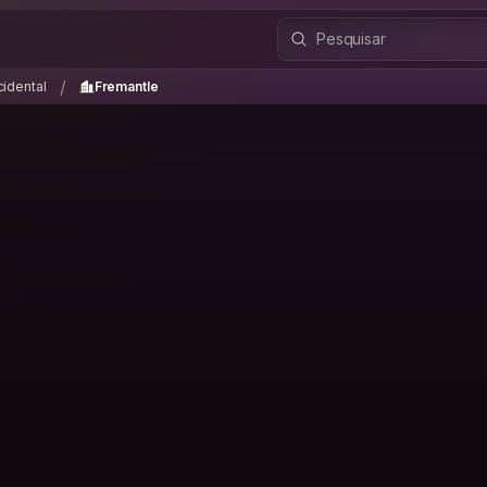
Ocidental
Fremantle
/
/
cidental
Fremantle