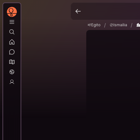
Egito
Ismaília
Is
/
/
/
/
Egito
Ismaília