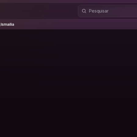
maília
Ismaília