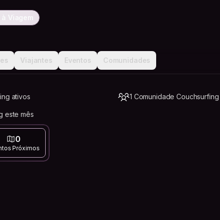
 à Viagem
ões
Viajantes
Eventos
Comunidades
ing ativos
1 Comunidade Couchsurfing
g este mês
0
ntos Próximos