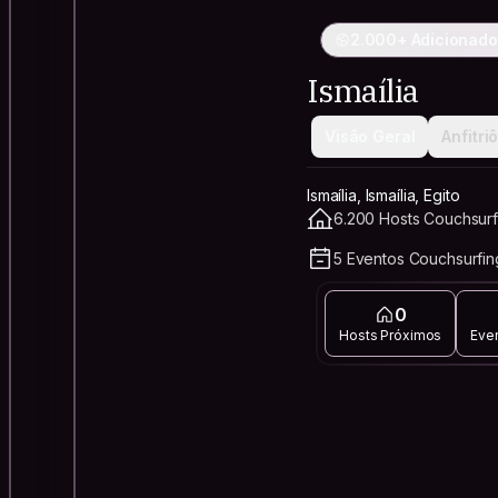
2.000+ Adicionado
Ismaília
Visão Geral
Anfitri
Ismaília, Ismaília, Egito
6.200 Hosts Couchsurf
5 Eventos Couchsurfin
0
Hosts Próximos
Eve