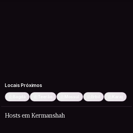
Locais Próximos
Bagdá
Teerão
Mossul
Erbil
Karaj
Hosts em Kermanshah