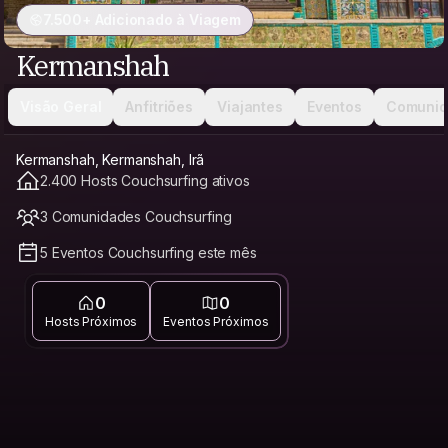
7.500+ Adicionado à Viagem
Kermanshah
Visão Geral
Anfitriões
Viajantes
Eventos
Comunid
Kermanshah, Kermanshah, Irã
2.400 Hosts Couchsurfing ativos
3 Comunidades Couchsurfing
5 Eventos Couchsurfing este mês
0
0
Hosts Próximos
Eventos Próximos