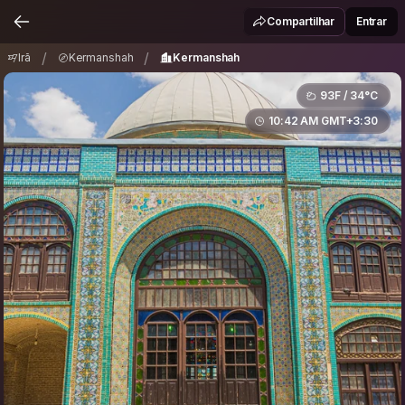
Irã
Kermanshah
Kermanshah
/
/
Compartilhar
Entrar
/
/
Irã
Kermanshah
Kermanshah
93F / 34°C
10:42 AM GMT+3:30