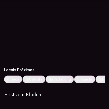
Locais Próximos
Daca
Calcutá
Chittagong
Ranchi
How
Hosts em Khulna