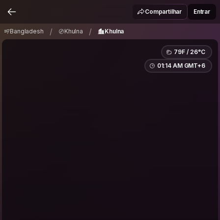
Bangladesh
Khulna
Khulna
/
/
Compartilhar
Entrar
/
/
Bangladesh
Khulna
Khulna
79F / 26°C
01:14 AM GMT+6