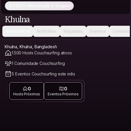
1.500+ Adicionado à Viagem
Khulna
Visão Geral
Anfitriões
Viajantes
Eventos
Comunid
Khulna, Khulna, Bangladesh
1.500 Hosts Couchsurfing ativos
1 Comunidade Couchsurfing
5 Eventos Couchsurfing este mês
0
0
Hosts Próximos
Eventos Próximos