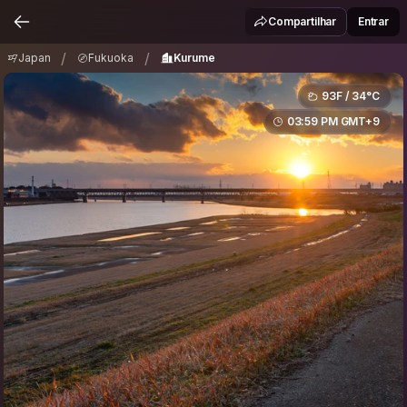
Japan
Fukuoka
Kurume
/
/
Compartilhar
Entrar
/
/
Japan
Fukuoka
Kurume
93F / 34°C
03:59 PM GMT+9