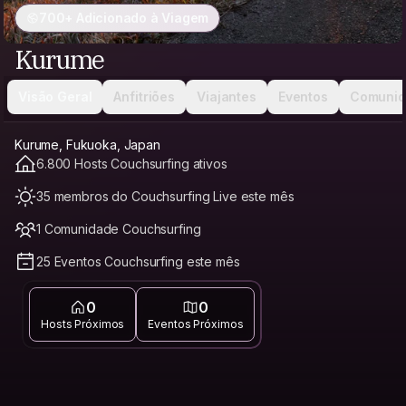
700+ Adicionado à Viagem
Kurume
Visão Geral
Anfitriões
Viajantes
Eventos
Comunid
Kurume, Fukuoka, Japan
6.800 Hosts Couchsurfing ativos
35 membros do Couchsurfing Live este mês
1 Comunidade Couchsurfing
25 Eventos Couchsurfing este mês
0
0
Hosts Próximos
Eventos Próximos