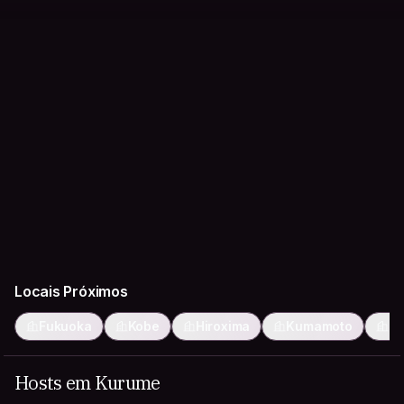
Locais Próximos
Fukuoka
Kobe
Hiroxima
Kumamoto
O
Hosts em Kurume