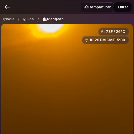
India
Goa
Madgaon
/
/
Compartilhar
Entrar
/
/
India
Goa
Madgaon
78F / 26°C
10:29 PM GMT+5:30