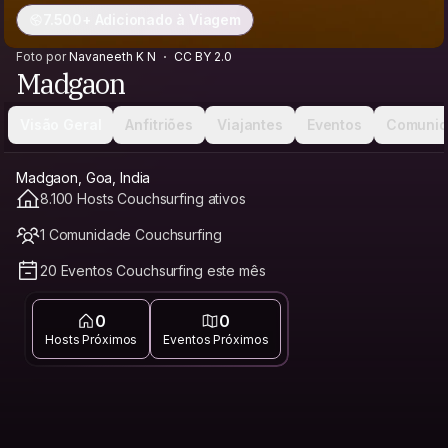
7.500+ Adicionado à Viagem
Foto por
Navaneeth K N
CC BY 2.0
Madgaon
Visão Geral
Anfitriões
Viajantes
Eventos
Comunid
Madgaon, Goa, India
8.100 Hosts Couchsurfing ativos
1 Comunidade Couchsurfing
20 Eventos Couchsurfing este mês
0
0
Hosts Próximos
Eventos Próximos