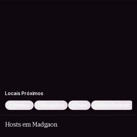
Locais Próximos
Mumbai
Bengaluru
Pune
Nova Bombaim
Hosts em Madgaon