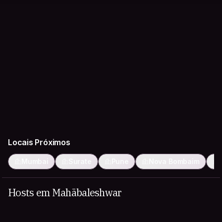
Locais Próximos
Mumbai
Surate
Pune
Nova Bombaim
Hosts em Mahābaleshwar