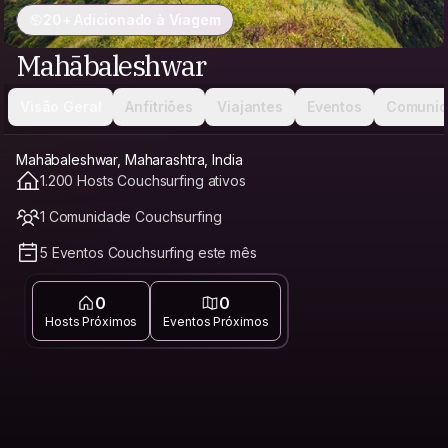
20+ Adicionado à Viagem
Mahābaleshwar
Visão Geral
Anfitriões
Viajantes
Eventos
Comunid
Mahābaleshwar, Maharashtra, India
1.200 Hosts Couchsurfing ativos
1 Comunidade Couchsurfing
5 Eventos Couchsurfing este mês
0
0
Hosts Próximos
Eventos Próximos