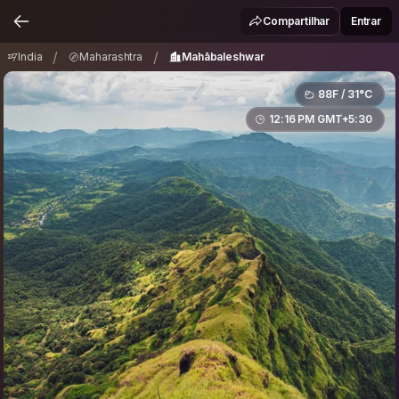
India
Maharashtra
Mahābaleshwar
/
/
Compartilhar
Entrar
/
/
India
Maharashtra
Mahābaleshwar
88F / 31°C
12:16 PM GMT+5:30