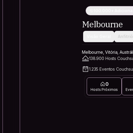
100.000+ Adiciona
Melbourne
Visão Geral
Anfitri
Melbourne, Vitória, Austrál
138.900 Hosts Couchsu
1.235 Eventos Couchsu
0
Hosts Próximos
Eve