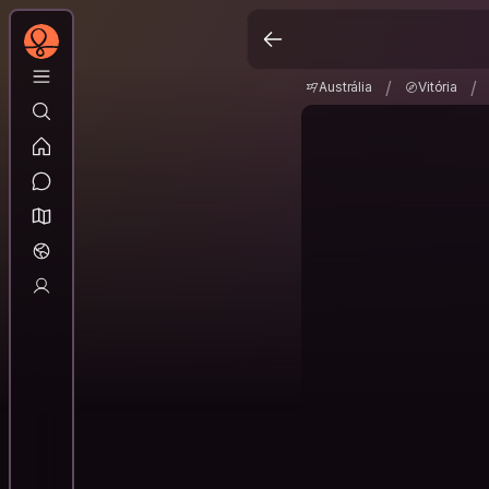
Austrália
Vitória
/
/
/
/
Austrália
Vitória