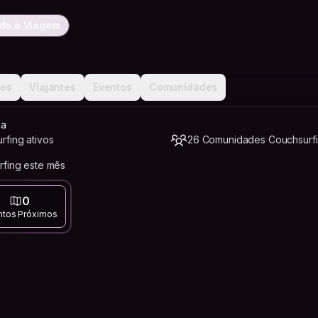
do à Viagem
ões
Viajantes
Eventos
Comunidades
ia
rfing ativos
26 Comunidades Couchsurf
rfing este mês
0
ntos Próximos