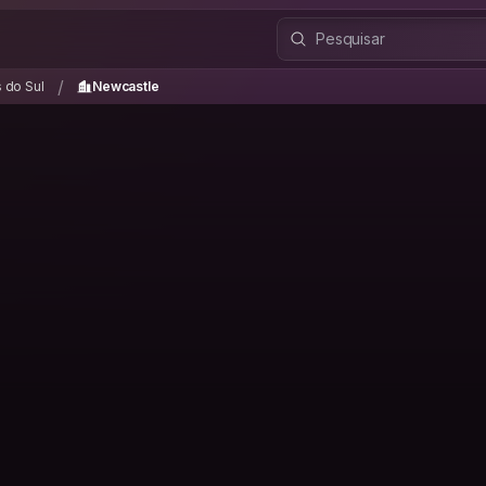
s do Sul
Newcastle
/
/
 do Sul
Newcastle