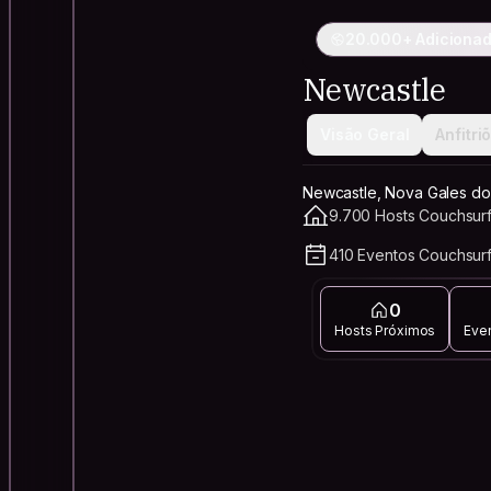
20.000+ Adicionad
Newcastle
Visão Geral
Anfitri
Newcastle, Nova Gales do S
9.700 Hosts Couchsurf
410 Eventos Couchsurf
0
Hosts Próximos
Eve