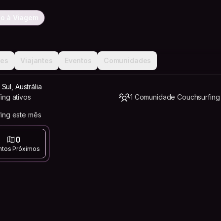
o à Viagem
ões
Viajantes
Eventos
Comunidades
ul, Austrália
ing ativos
1 Comunidade Couchsurfing
ing este mês
0
ntos Próximos