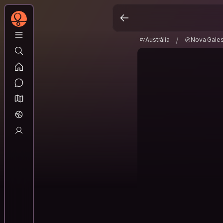
Austrália
Nova Gale
/
/
Austrália
Nova Gales