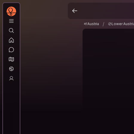
Austria
Lower Aust
/
/
Austria
Lower Austri