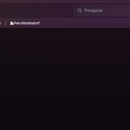
ria
Perchtoldsdorf
/
/
a
Perchtoldsdorf