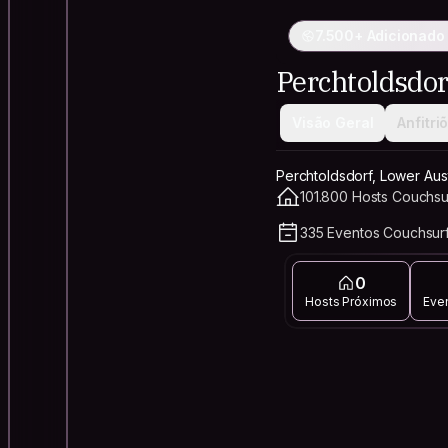
7.500+ Adicionado
Perchtoldsdor
Visão Geral
Anfitri
Perchtoldsdorf, Lower Austr
101.800 Hosts Couchsur
335 Eventos Couchsurf
0
Hosts Próximos
Eve