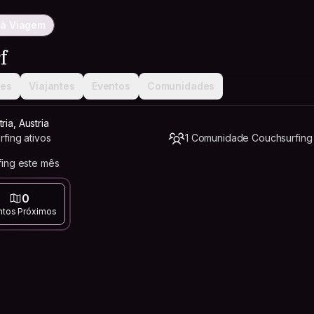
 à Viagem
f
ões
Viajantes
Eventos
Comunidades
ia, Austria
fing ativos
1 Comunidade Couchsurfing
ing este mês
0
ntos Próximos