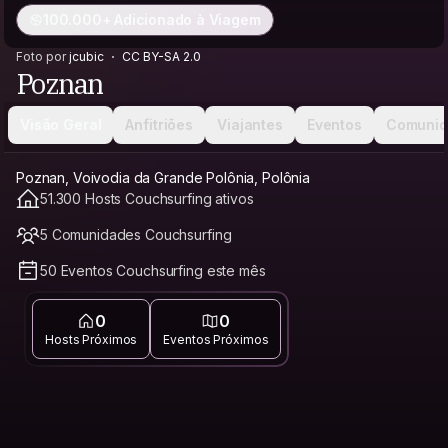
100.000+ Adicionado à Viagem
Foto por
jcubic
CC BY-SA 2.0
Poznan
Visão Geral
Anfitriões
Viajantes
Eventos
Comunid
Poznan, Voivodia da Grande Polônia, Polônia
51.300 Hosts Couchsurfing ativos
5 Comunidades Couchsurfing
50 Eventos Couchsurfing este mês
0
0
Hosts Próximos
Eventos Próximos