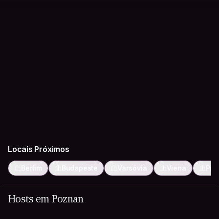
Locais Próximos
Berlim
Budapeste
Varsóvia
Viena
Pra
Hosts em Poznan