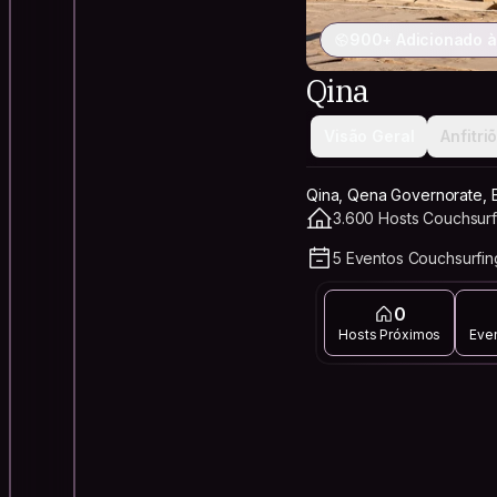
900+ Adicionado 
Qina
Visão Geral
Anfitri
Qina, Qena Governorate, 
3.600 Hosts Couchsurf
5 Eventos Couchsurfin
0
Hosts Próximos
Eve