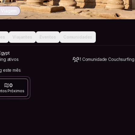
à Viagem
ões
Viajantes
Eventos
Comunidades
Egypt
ing ativos
1 Comunidade Couchsurfing
g este mês
0
ntos Próximos