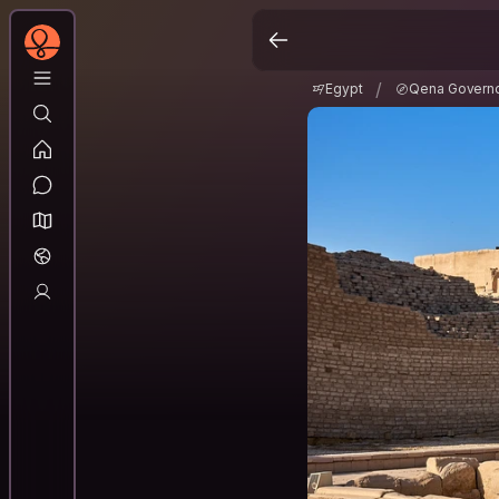
Egypt
Qena Govern
/
/
Egypt
Qena Governo