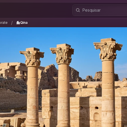
orate
Qina
/
/
rate
Qina