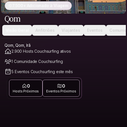
7.500+ Adicionado à Viagem
Qom
Visão Geral
Anfitriões
Viajantes
Eventos
Comunid
Qom, Qom, Irã
2.900 Hosts Couchsurfing ativos
1 Comunidade Couchsurfing
5 Eventos Couchsurfing este mês
0
0
Hosts Próximos
Eventos Próximos