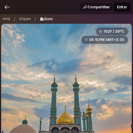
Irã
Qom
Qom
/
/
Compartilhar
Entrar
/
/
Irã
Qom
Qom
102F / 39°C
05:15 PM GMT+3:30