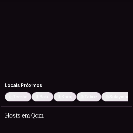
Locais Próximos
Teerão
Baku
Karaj
Tabriz
Sulaymani
Hosts em Qom