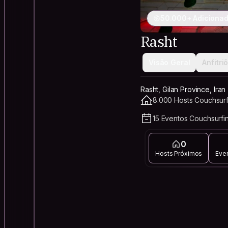
50.000+ Adicionad
Rasht
Visão Geral
Anfitri
Rasht, Gilan Province, Iran
8.000 Hosts Couchsurf
15 Eventos Couchsurfi
0
Hosts Próximos
Eve