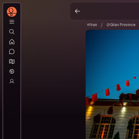
Iran
Gilan Province
/
/
Iran
Gilan Province