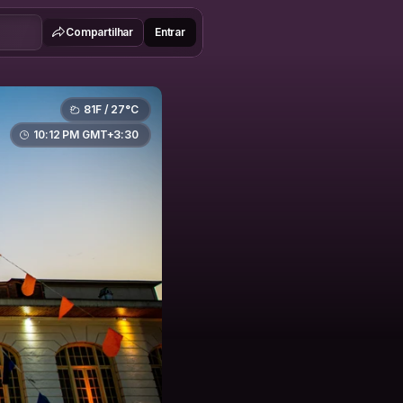
Compartilhar
Entrar
81F / 27°C
10:12 PM GMT+3:30