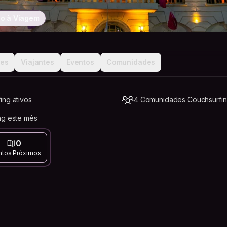
o à Viagem
ões
Viajantes
Eventos
Comunidades
ing ativos
4 Comunidades Couchsurfi
ng este mês
0
ntos Próximos