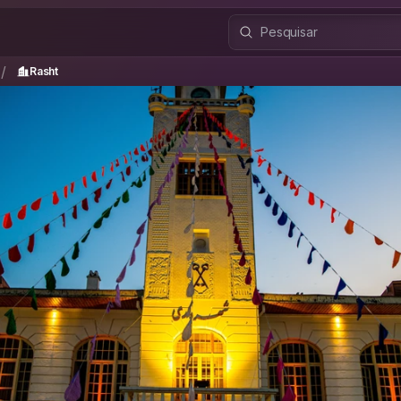
Rasht
/
/
Rasht