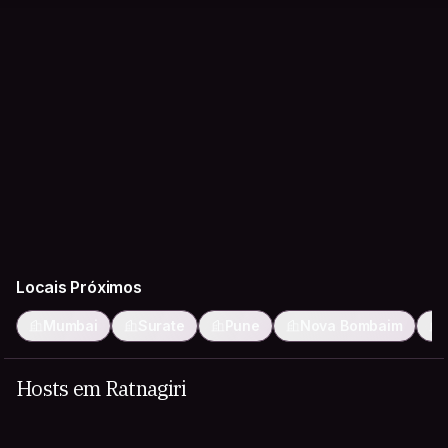
Locais Próximos
Mumbai
Surate
Pune
Nova Bombaim
Hosts em Ratnagiri