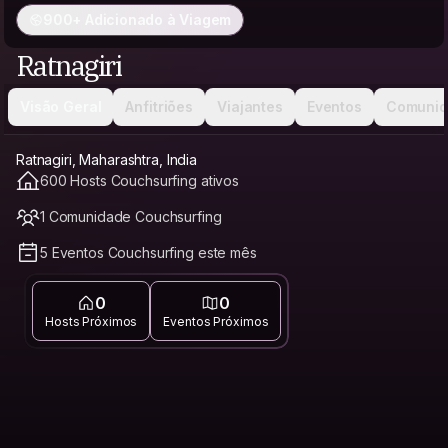
900+ Adicionado à Viagem
Ratnagiri
Visão Geral
Anfitriões
Viajantes
Eventos
Comunid
Ratnagiri, Maharashtra, India
600 Hosts Couchsurfing ativos
1 Comunidade Couchsurfing
5 Eventos Couchsurfing este mês
0
0
Hosts Próximos
Eventos Próximos