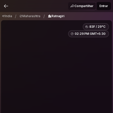
India
Maharashtra
Ratnagiri
/
/
Compartilhar
Entrar
/
/
India
Maharashtra
Ratnagiri
83F / 29°C
02:29 PM GMT+5:30