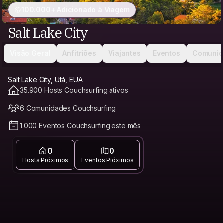
100.000+ Adicionado à Viagem
Salt Lake City
Visão Geral
Anfitriões
Viajantes
Eventos
Comunid
Salt Lake City, Utá, EUA
35.900 Hosts Couchsurfing ativos
6 Comunidades Couchsurfing
1.000 Eventos Couchsurfing este mês
0
0
Hosts Próximos
Eventos Próximos