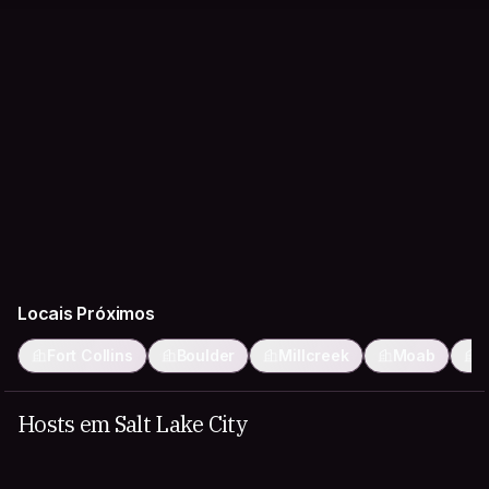
Locais Próximos
Fort Collins
Boulder
Millcreek
Moab
W
Hosts em Salt Lake City