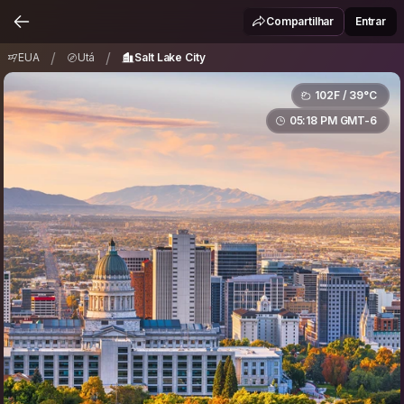
EUA
Utá
Salt Lake City
/
/
Compartilhar
Entrar
/
/
EUA
Utá
Salt Lake City
102F / 39°C
05:18 PM GMT-6