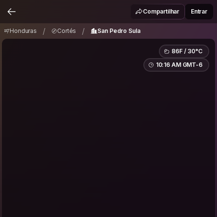
Honduras
Cortés
San Pedro Sula
/
/
Compartilhar
Entrar
/
/
Honduras
Cortés
San Pedro Sula
86F / 30°C
10:16 AM GMT-6