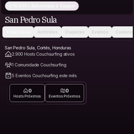
10.000+ Adicionado à Viagem
San Pedro Sula
Visão Geral
Anfitriões
Viajantes
Eventos
Comunid
San Pedro Sula, Cortés, Honduras
2.900 Hosts Couchsurfing ativos
1 Comunidade Couchsurfing
5 Eventos Couchsurfing este mês
0
0
Hosts Próximos
Eventos Próximos