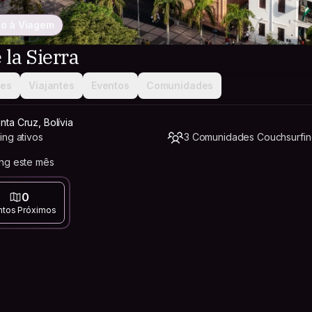
o à Viagem
 la Sierra
ões
Viajantes
Eventos
Comunidades
nta Cruz, Bolívia
ing ativos
3 Comunidades Couchsurfi
ing este mês
0
ntos Próximos