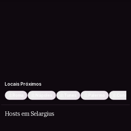
Locais Próximos
Roma
Nápoles
Tunes
Palermo
Consta
Hosts em Selargius