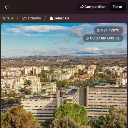
Itália
Sardenha
Selargius
/
/
Compartilhar
Entrar
/
/
Itália
Sardenha
Selargius
82F / 28°C
09:07 PM GMT+2