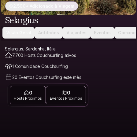
2.500+ Adicionado à Viagem
Selargius
Visão Geral
Anfitriões
Viajantes
Eventos
Comunid
Selargius, Sardenha, Itália
7.700 Hosts Couchsurfing ativos
1 Comunidade Couchsurfing
20 Eventos Couchsurfing este mês
0
0
Hosts Próximos
Eventos Próximos