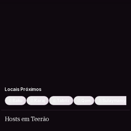
Locais Próximos
Baku
Karaj
Tabriz
Qom
Sulaymaniyah
Hosts em Teerão