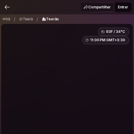
Irã
Teerã
Teerão
/
/
Compartilhar
Entrar
/
/
Irã
Teerã
Teerão
93F / 34°C
11:00 PM GMT+3:30