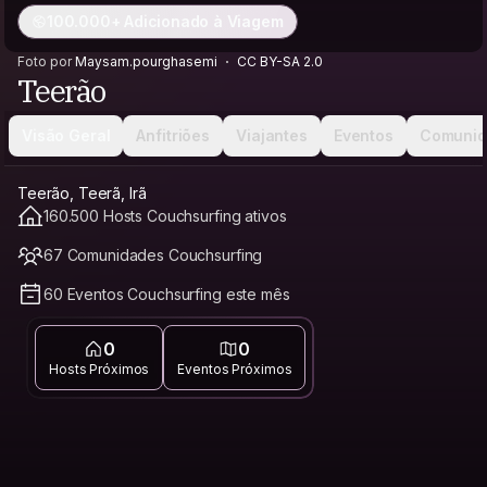
100.000+ Adicionado à Viagem
Foto por
Maysam.pourghasemi
CC BY-SA 2.0
Teerão
Visão Geral
Anfitriões
Viajantes
Eventos
Comunid
Teerão, Teerã, Irã
160.500 Hosts Couchsurfing ativos
67 Comunidades Couchsurfing
60 Eventos Couchsurfing este mês
0
0
Hosts Próximos
Eventos Próximos