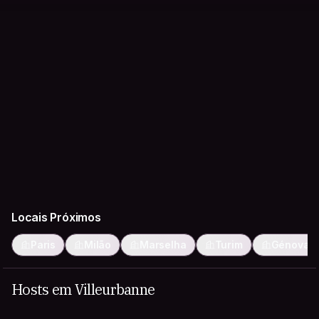
Locais Próximos
Paris
Milão
Marselha
Turim
Génova
Hosts em Villeurbanne