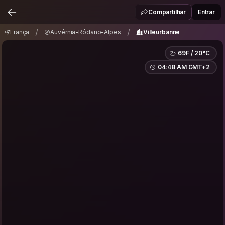
França
Auvérnia-Ródano-Alpes
Villeurbanne
/
/
Compartilhar
Entrar
/
/
França
Auvérnia-Ródano-Alpes
Villeurbanne
69F / 20°C
04:48 AM GMT+2