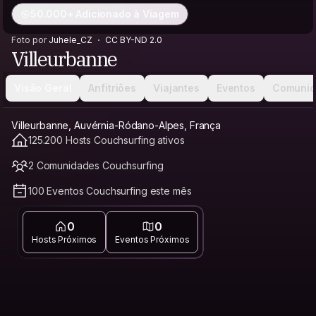
50.000+ Adicionado à Viagem
Foto por
Juhele_CZ
CC BY-ND 2.0
Villeurbanne
Visão Geral
Anfitriões
Viajantes
Eventos
Comunid
Villeurbanne, Auvérnia-Ródano-Alpes, França
125.200 Hosts Couchsurfing ativos
2 Comunidades Couchsurfing
100 Eventos Couchsurfing este mês
0
0
Hosts Próximos
Eventos Próximos