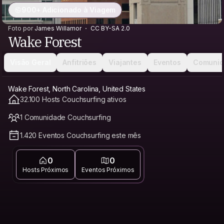
900+ Adicionado à Viagem
Foto por
James Willamor
CC BY-SA 2.0
Wake Forest
Visão Geral
Anfitriões
Viajantes
Eventos
Comunid
Wake Forest, North Carolina, United States
32.100 Hosts Couchsurfing ativos
1 Comunidade Couchsurfing
1.420 Eventos Couchsurfing este mês
0
0
Hosts Próximos
Eventos Próximos