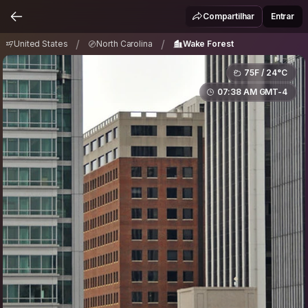
United States
North Carolina
Wake Forest
/
/
Compartilhar
Entrar
/
/
United States
North Carolina
Wake Forest
75F / 24°C
07:38 AM GMT-4