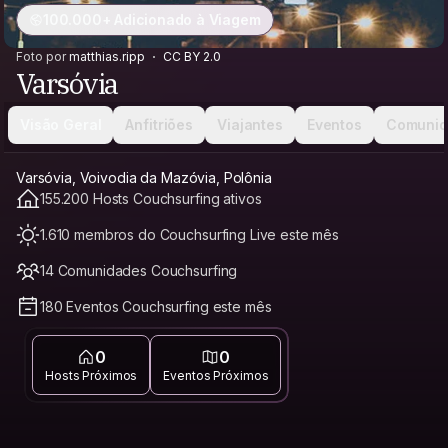
100.000+ Adicionado à Viagem
Foto por
matthias.ripp
CC BY 2.0
Varsóvia
Visão Geral
Anfitriões
Viajantes
Eventos
Comunid
Varsóvia, Voivodia da Mazóvia, Polônia
155.200 Hosts Couchsurfing ativos
1.610 membros do Couchsurfing Live este mês
14 Comunidades Couchsurfing
180 Eventos Couchsurfing este mês
0
0
Hosts Próximos
Eventos Próximos