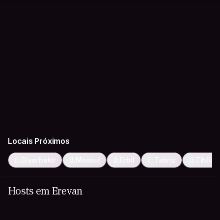
Locais Próximos
Diyarbakir
Mossul
Erbil
Tabriz
Tiblíssi
Hosts em Erevan