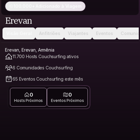
100.000+ Adicionado à Viagem
Erevan
Visão Geral
Anfitriões
Viajantes
Eventos
Comunid
Erevan, Erevan, Armênia
11.700 Hosts Couchsurfing ativos
6 Comunidades Couchsurfing
65 Eventos Couchsurfing este mês
0
0
Hosts Próximos
Eventos Próximos