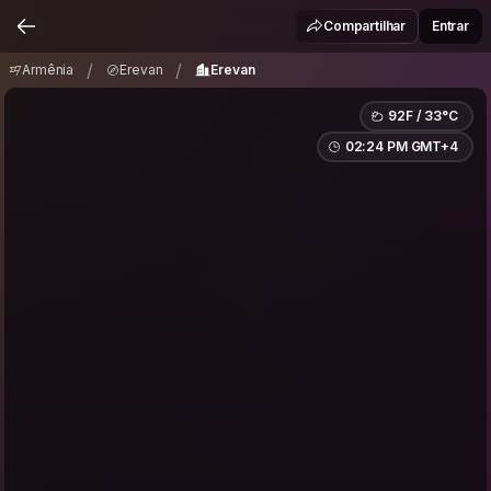
Armênia
Erevan
Erevan
/
/
Compartilhar
Entrar
/
/
Armênia
Erevan
Erevan
92F / 33°C
02:24 PM GMT+4