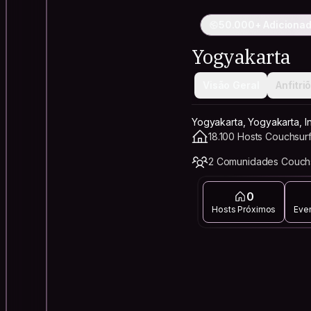
50.000+ Adicionad
Yogyakarta
Visão Geral
Anfitri
Yogyakarta, Yogyakarta, I
18.100 Hosts Couchsurf
2 Comunidades Couchs
0
Hosts Próximos
Eve