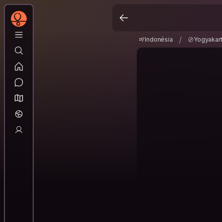
Indonésia
Yogyakar
/
/
Indonésia
Yogyakar