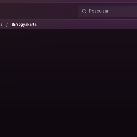
ta
Yogyakarta
/
/
ta
Yogyakarta