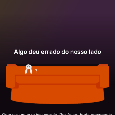
Algo deu errado do nosso lado
Ocorreu um erro inesperado. Por favor, tenta novamente.