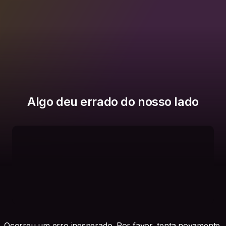
Algo deu errado do nosso lado
Ocorreu um erro inesperado. Por favor, tenta novamente.