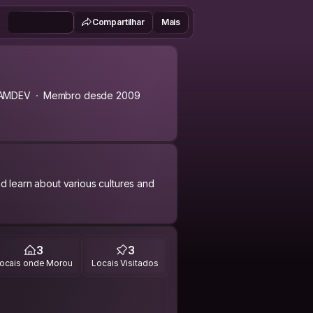
Compartilhar
Mais
AMDEV
Membro desde 2009
d learn about various cultures and
k, and aspiring polymath. Life is my
3
3
t nomadic.
ocais onde Morou
Locais Visitados