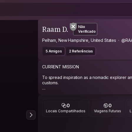
Raam D.
Não
Verificado
Pelham, New Hampshire, United States
@RA
5 Amigos
2 Referências
CURRENT MISSION
To spread inspiration as a nomadic explorer an
customs.
ABOUT ME
Writer, runner, entrepreneur, photographer, gee
0
0
passion; to inspire is my mission. Recently wen
Locais Compartilhados
Viagens Futuras
L