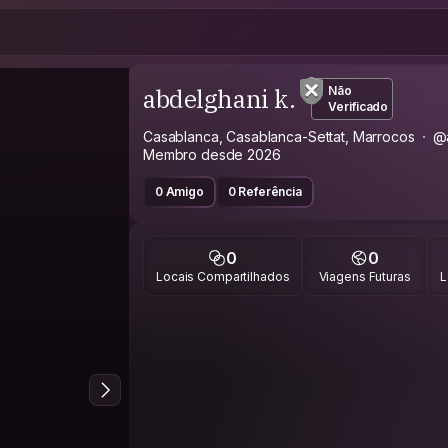
abdelghani k.
Não
Verificado
Casablanca, Casablanca-Settat, Marrocos
@a
Membro desde 2026
0 Amigo
0 Referência
0
0
Locais Compartilhados
Viagens Futuras
L