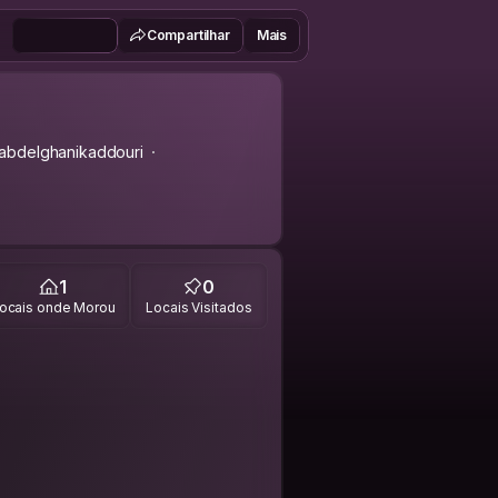
Compartilhar
Mais
bdelghanikaddouri
1
0
ocais onde Morou
Locais Visitados