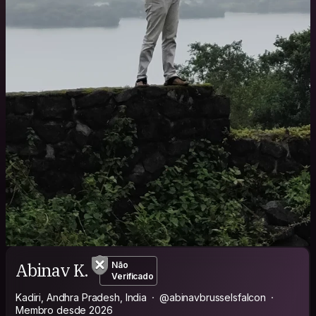
Abinav K.
Não
Verificado
Kadiri, Andhra Pradesh, India
@abinavbrusselsfalcon
Membro desde 2026