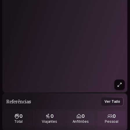
Referências
Ver Tudo
0
0
0
0
Total
Viajantes
Anfitriões
Pessoal