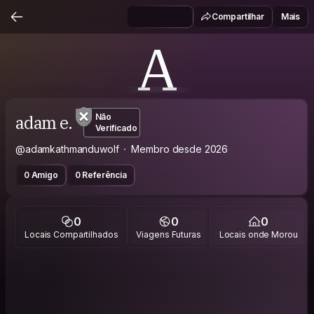
Compartilhar
Mais
A
adam e.
Não
Verificado
@adamkathmanduwolf
Membro desde 2026
0 Amigo
0 Referência
0
0
0
Locais Compartilhados
Viagens Futuras
Locais onde Morou