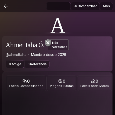
Compartilhar
Mais
A
Ahmet taha Ö.
Não
Verificado
@ahmettaha
Membro desde 2026
0 Amigo
0 Referência
0
0
0
Locais Compartilhados
Viagens Futuras
Locais onde Morou