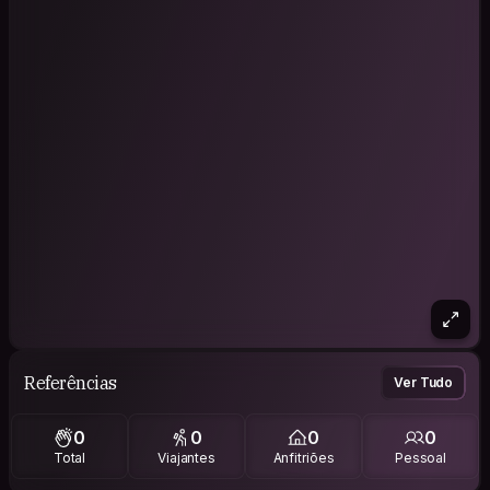
Referências
Ver Tudo
0
0
0
0
Total
Viajantes
Anfitriões
Pessoal