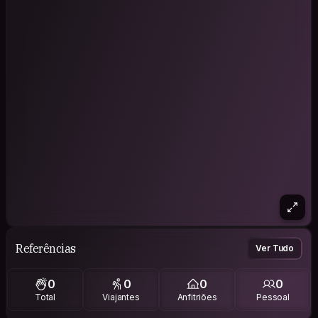
Referências
Ver Tudo
0
0
0
0
Total
Viajantes
Anfitriões
Pessoal