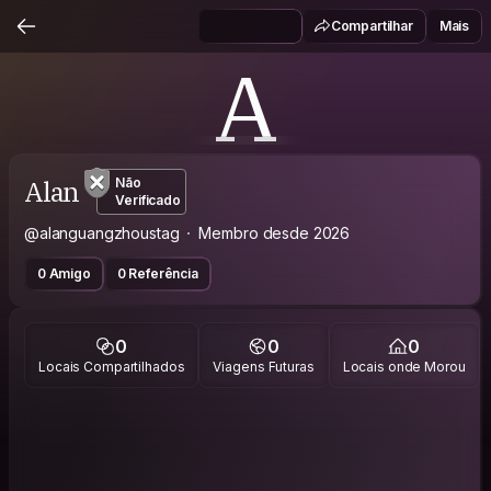
Compartilhar
Mais
A
Alan
Não
Verificado
@alanguangzhoustag
Membro desde 2026
0 Amigo
0 Referência
0
0
0
Locais Compartilhados
Viagens Futuras
Locais onde Morou