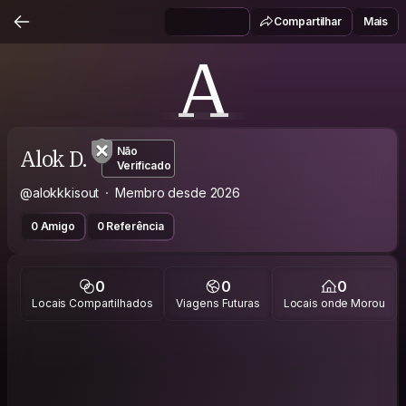
Compartilhar
Mais
A
Alok D.
Não
Verificado
@alokkkisout
Membro desde 2026
0 Amigo
0 Referência
0
0
0
Locais Compartilhados
Viagens Futuras
Locais onde Morou