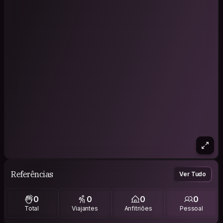
Referências
Ver Tudo
0
0
0
0
Total
Viajantes
Anfitriões
Pessoal